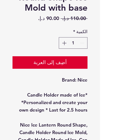
Mold with base
سعر
سعر
 ‏110.00 د.إ.‏ 
عادي
البيع
الكمية
*
أضِف إلى العربة
Brand:
Nice
*Candle Holder made of Ice
*Personalized and create your
own design * Last for 2.5 hours
Nice Ice Lantern Round Shape,
Candle Holder Round Ice Mold,
Candle Holder Made of Ice, Can