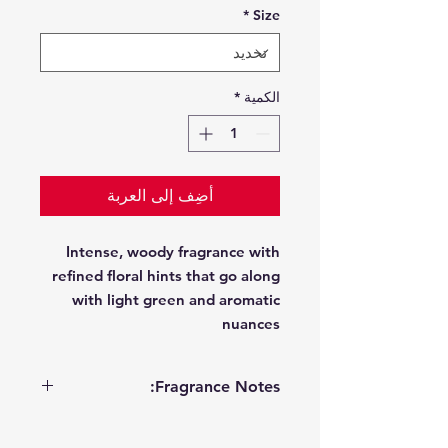
*
Size
الكمية
*
أضِف إلى العربة
Intense, woody fragrance with
refined floral hints that go along
with light green and aromatic
nuances
Fragrance Notes:
orchid, rose, green and
Top